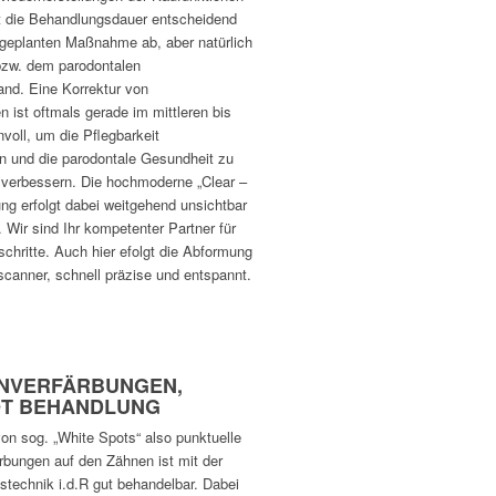
t die Behandlungsdauer entscheidend
geplanten Maßnahme ab, aber natürlich
bzw. dem parodontalen
nd. Eine Korrektur von
n ist oftmals gerade im mittleren bis
nvoll, um die Pflegbarkeit
en und die parodontale Gesundheit zu
u verbessern. Die hochmoderne „Clear –
ng erfolgt dabei weitgehend unsichtbar
 Wir sind Ihr kompetenter Partner für
chritte. Auch hier efolgt die Abformung
scanner, schnell präzise und entspannt.
HNVERFÄRBUNGEN,
OT BEHANDLUNG
on sog. „White Spots“ also punktuelle
ärbungen auf den Zähnen ist mit der
onstechnik i.d.R gut behandelbar. Dabei