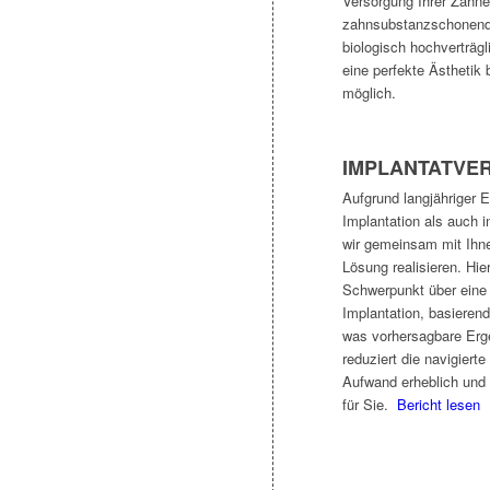
Versorgung Ihrer Zähne,
zahnsubstanzschonend 
biologisch hochverträgl
eine perfekte Ästhetik 
möglich.
IMPLANTATVE
Aufgrund langjähriger 
Implantation als auch i
wir gemeinsam mit Ihne
Lösung realisieren. Hier
Schwerpunkt über eine 
Implantation, basieren
was vorhersagbare Erge
reduziert die navigiert
Aufwand erheblich und 
für Sie.
Bericht lesen
Patienteninfo cam