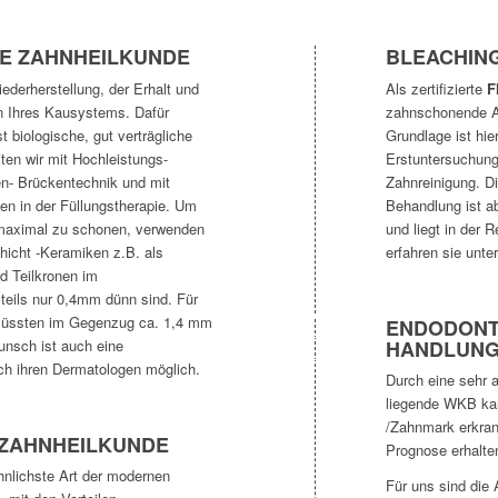
HE ZAHNHEILKUNDE
BLEACHIN
ederherstellung, der Erhalt und
Als zertifizierte
F
on Ihres Kausystems. Dafür
zahnschonende Au
 biologische, gut verträgliche
Grundlage ist hie
iten wir mit Hochleistungs-
Erstuntersuchung
n- Brückentechnik und mit
Zahnreinigung. Di
n in der Füllungstherapie. Um
Behandlung ist a
maximal zu schonen, verwenden
und liegt in der 
icht -Keramiken z.B. als
erfahren sie unte
d Teilkronen im
 teils nur 0,4mm dünn sind. Für
müssten im Gegenzug ca. 1,4 mm
ENDODONT
unsch ist auch eine
HANDLUNG
ch ihren Dermatologen möglich.
Durch eine sehr 
liegende WKB kan
/Zahnmark erkrank
 ZAHNHEILKUNDE
Prognose erhalte
ähnlichste Art der modernen
Für uns sind die