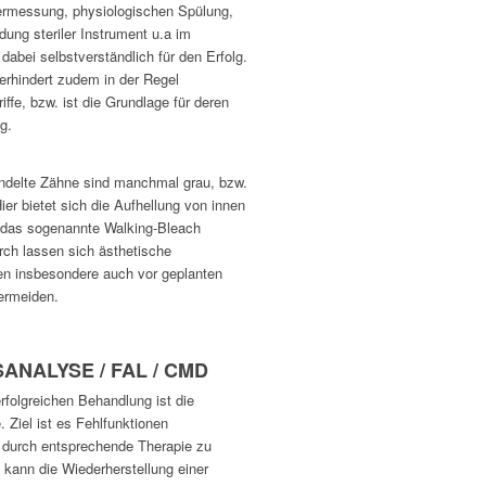
ermessung, physiologischen Spülung,
ung steriler Instrument u.a im
abei selbstverständlich für den Erfolg.
rhindert zudem in der Regel
iffe, bzw. ist die Grundlage für deren
lg.
ndelte Zähne sind manchmal grau, bzw.
Hier bietet sich die Aufhellung von innen
 das sogenannte Walking-Bleach
rch lassen sich ästhetische
en insbesondere auch vor geplanten
ermeiden.
ANALYSE / FAL / CMD
rfolgreichen Behandlung ist die
 Ziel ist es Fehlfunktionen
d durch entsprechende Therapie zu
i kann die Wiederherstellung einer