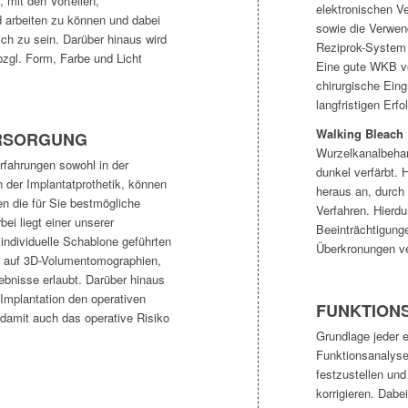
 mit den Vorteilen,
elektronischen V
arbeiten zu können und dabei
sowie die Verwend
ich zu sein. Darüber hinaus wird
Reziprok-System d
bzgl. Form, Farbe und Licht
Eine gute WKB ve
chirurgische Eingr
langfristigen Erfo
Walking Bleach
RSORGUNG
Wurzelkanalbeha
Erfahrungen sowohl in der
dunkel verfärbt. 
n der Implantatprothetik, können
heraus an, durch
n die für Sie bestmögliche
Verfahren. Hierdu
bei liegt einer unserer
Beeinträchtigung
individuelle Schablone geführten
Überkronungen v
d auf 3D-Volumentomographien,
bnisse erlaubt. Darüber hinaus
e Implantation den operativen
FUNKTIONS
damit auch das operative Risiko
Grundlage jeder e
Funktionsanalyse.
festzustellen un
log
korrigieren. Dabe