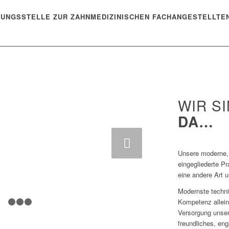
DUNGSSTELLE ZUR ZAHNMEDIZINISCHEN FACHANGESTELLTE
WIR S
DA…
Weiter
Unsere moderne, 
eingegliederte Pr
eine andere Art 
Modernste techni
Kompetenz allein
1
2
3
4
Versorgung unser
freundliches, en