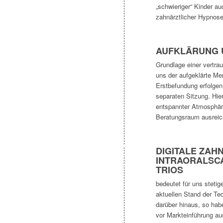
„schwieriger“ Kinder a
zahnärztlicher Hypnose
AUFKLÄRUNG 
Grundlage einer vertra
uns der aufgeklärte M
Erstbefundung erfolgen 
separaten Sitzung. Hie
entspannter Atmosphär
Beratungsraum ausreic
DIGITALE ZAH
INTRAORALSC
TRIOS
bedeutet für uns steti
aktuellen Stand der Tec
darüber hinaus, so hab
vor Markteinführung aus