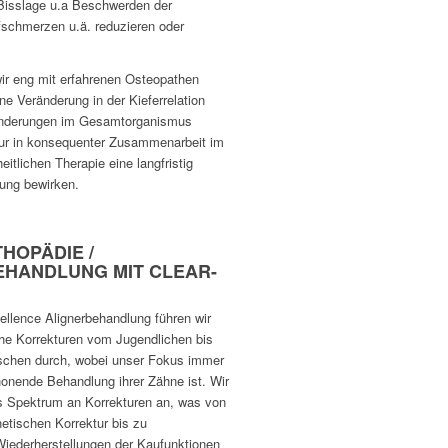
Bisslage u.a Beschwerden der
fschmerzen u.ä. reduzieren oder
wir eng mit erfahrenen Osteopathen
e Veränderung in der Kieferrelation
nderungen im Gesamtorganismus
nur in konsequenter Zusammenarbeit im
eitlichen Therapie eine langfristig
rung bewirken.
HOPÄDIE /
EHANDLUNG MIT CLEAR-
ellence Alignerbehandlung führen wir
che Korrekturen vom Jugendlichen bis
schen durch, wobei unser Fokus immer
honende Behandlung ihrer Zähne ist. Wir
s Spektrum an Korrekturen an, was von
hetischen Korrektur bis zu
ederherstellungen der Kaufunktionen