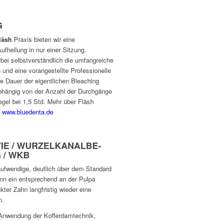
G
läsh
Praxis bieten wir eine
fhellung in nur einer Sitzung.
rbei selbstverständlich die umfangreiche
 und eine vorangestellte Professionelle
e Dauer der eigentlichen Bleaching
bhängig von der Anzahl der Durchgänge
Regel bei 1,5 Std. Mehr über Fläsh
r
www.bluedenta.de
IE / WURZELKANALBE­
 / WKB
aufwendige, deutlich über dem Standard
n ein entsprechend an der Pulpa
ter Zahn langfristig wieder eine
n.
 Anwendung der Kofferdamtechnik,