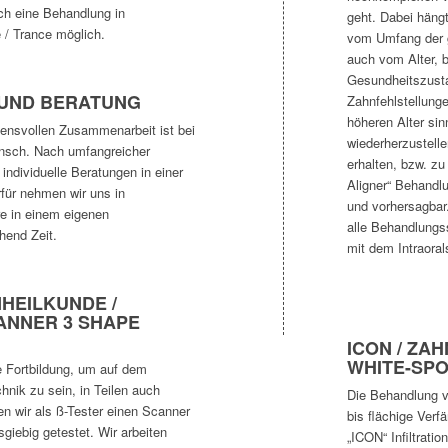
uch eine Behandlung in
geht. Dabei häng
 / Trance möglich.
vom Umfang der 
auch vom Alter, 
Gesundheitszusta
UND BERATUNG
Zahnfehlstellunge
höheren Alter sin
uensvollen Zusammenarbeit ist bei
wiederherzustell
ensch. Nach umfangreicher
erhalten, bzw. z
individuelle Beratungen in einer
Aligner“ Behandlu
rfür nehmen wir uns in
und vorhersagbar.
e in einem eigenen
alle Behandlungss
hend Zeit.
mit dem Intraoral
NHEILKUNDE /
ANNER 3 SHAPE
ICON / ZA
WHITE-SP
ge Fortbildung, um auf dem
hnik zu sein, in Teilen auch
Die Behandlung v
en wir als ß-Tester einen Scanner
bis flächige Verf
giebig getestet. Wir arbeiten
„ICON“ Infiltrati