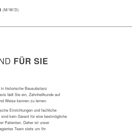
N
(M/W/D)
IND
FÜR SIE
in historische Bausubstanz
axis lädt Sie ein, Zahnheilkunde auf
und Weise kennen zu lernen.
sche Einrichtungen und fachliche
 sind kein Garant für eine bestmögliche
er Patienten. Daher ist unser
gagiertes Team stets um Ihr