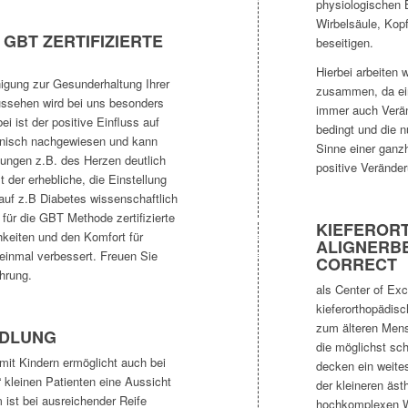
physiologischen 
Wirbelsäule, Kop
 GBT ZERTIFIZIERTE
beseitigen.
Hierbei arbeiten 
nigung zur Gesunderhaltung Ihrer
zusammen, da ein
ussehen wird bei uns besonders
immer auch Verä
ei ist der positive Einfluss auf
bedingt und die 
inisch nachgewiesen und kann
Sinne einer ganzh
ungen z.B. des Herzen deutlich
positive Verände
t der erhebliche, die Einstellung
auf z.B Diabetes wissenschaftlich
 für die GBT Methode zertifizierte
KIEFERORT
hkeiten und den Komfort für
ALIGNERB
einmal verbessert. Freuen Sie
CORRECT
hrung.
als Center of Exc
kieferorthopädis
zum älteren Men
NDLUNG
die möglichst sc
mit Kindern ermöglicht auch bei
decken ein weite
“ kleinen Patienten eine Aussicht
der kleineren äst
ist bei ausreichender Reife
hochkomplexen Wi